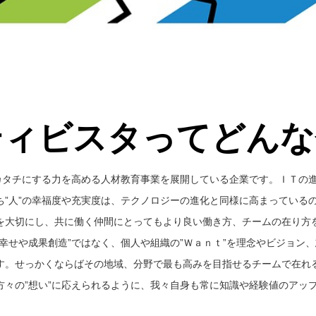
ティビスタってどんな
をカタチにする力を高める人材教育事業を展開している企業です。ＩＴの
ち”人”の幸福度や充実度は、テクノロジーの進化と同様に高まっている
を大切にし、共に働く仲間にとってもより良い働き方、チームの在り方
幸せや成果創造”ではなく、個人や組織の”Ｗａｎｔ”を理念やビジョン
す。せっかくならばその地域、分野で最も高みを目指せるチームで在れる
方々の”想い”に応えられるように、我々自身も常に知識や経験値のアッ