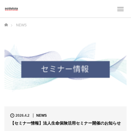
T
o
g
ホーム
NEWS
g
l
e
n
a
v
i
g
a
t
i
o
n
2026.4.2
NEWS
【セミナー情報】法人生命保険活用セミナー開催のお知らせ