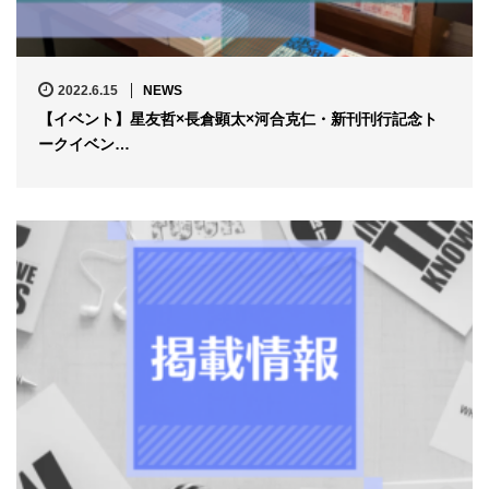
2022.6.15
NEWS
【イベント】星友哲×長倉顕太×河合克仁・新刊刊行記念ト
ークイベン…