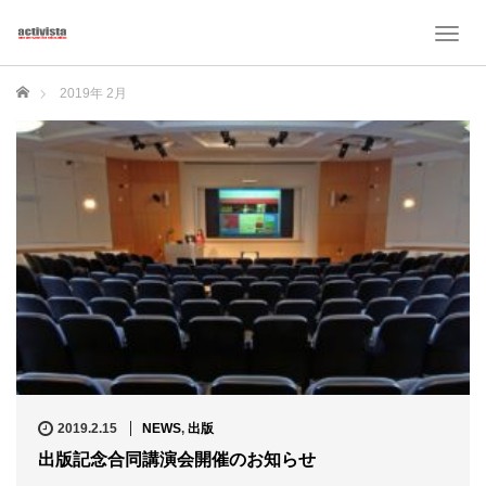
T
o
g
ホーム
2019年 2月
g
l
e
n
a
v
i
g
a
t
i
o
n
2019.2.15
NEWS
,
出版
出版記念合同講演会開催のお知らせ