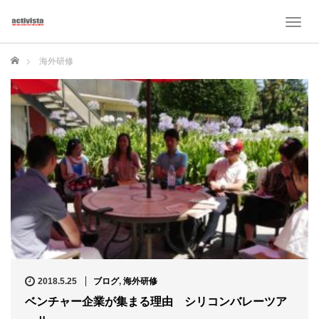
T
o
g
ホーム
海外研修
g
l
e
n
a
v
i
g
a
t
i
o
n
2018.5.25
ブログ
,
海外研修
ベンチャー企業が集まる理由 シリコンバレーツア