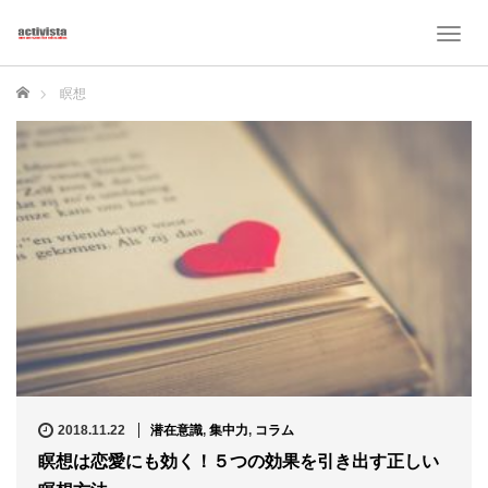
T
o
g
ホーム
瞑想
g
l
e
n
a
v
i
g
a
t
i
o
n
2018.11.22
潜在意識
,
集中力
,
コラム
瞑想は恋愛にも効く！５つの効果を引き出す正しい