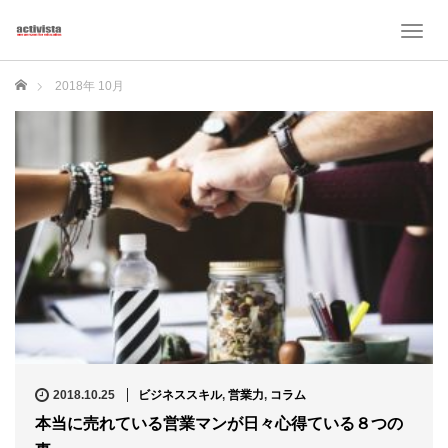
T
o
g
ホーム
2018年 10月
g
l
e
n
a
v
i
g
a
t
i
o
n
2018.10.25
ビジネススキル
,
営業力
,
コラム
本当に売れている営業マンが日々心得ている８つの