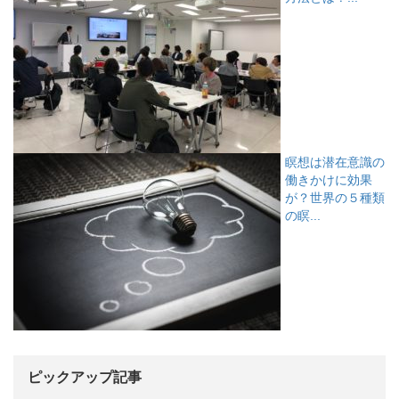
瞑想は潜在意識の
働きかけに効果
が？世界の５種類
の瞑...
ピックアップ記事