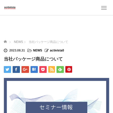
T
o
g
g
l
e
n
ホーム
NEWS
当社パッケージ商品について
a
v
2023.08.31
NEWS
activista0
i
当社パッケージ商品について
g
a
t
i
o
n