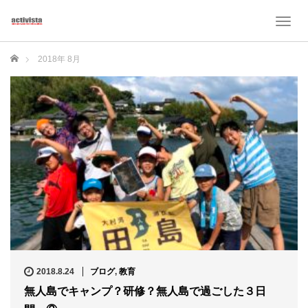
T
o
g
ホーム
2018年 8月
g
l
e
n
a
v
i
g
a
t
i
o
n
2018.8.24
ブログ
,
教育
無人島でキャンプ？研修？無人島で過ごした３日