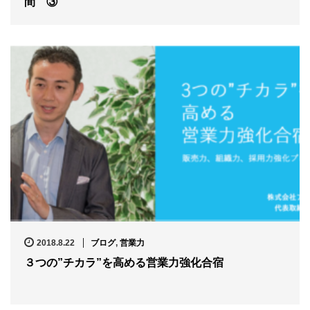
間 ③
2018.8.22
ブログ
,
営業力
３つの”チカラ”を高める営業力強化合宿