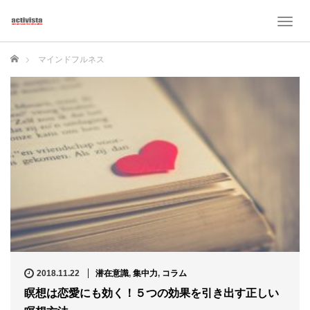
T
o
g
ホーム
マインドフルネス
g
l
e
n
a
v
i
g
a
t
i
o
n
2018.11.22
潜在意識
,
集中力
,
コラム
瞑想は恋愛にも効く！５つの効果を引き出す正しい