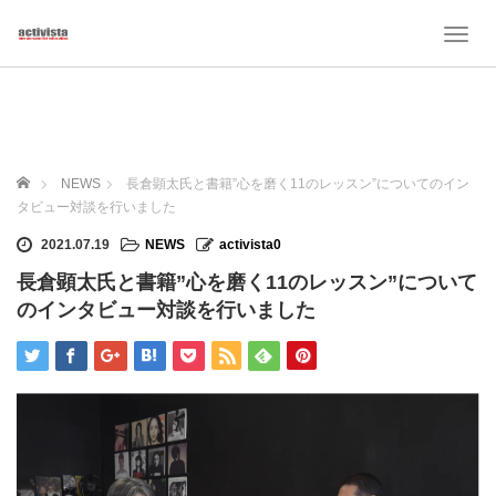
T
o
g
g
l
e
n
ホーム
NEWS
長倉顕太氏と書籍”心を磨く11のレッスン”についてのイン
a
タビュー対談を行いました
v
i
2021.07.19
NEWS
activista0
g
長倉顕太氏と書籍”心を磨く11のレッスン”について
a
t
のインタビュー対談を行いました
i
o
n