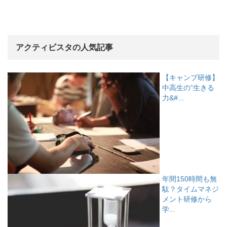
アクティビスタの人気記事
【キャンプ研修】
中高生の”生きる
力&#...
年間150時間も無
駄？タイムマネジ
メント研修から
学...