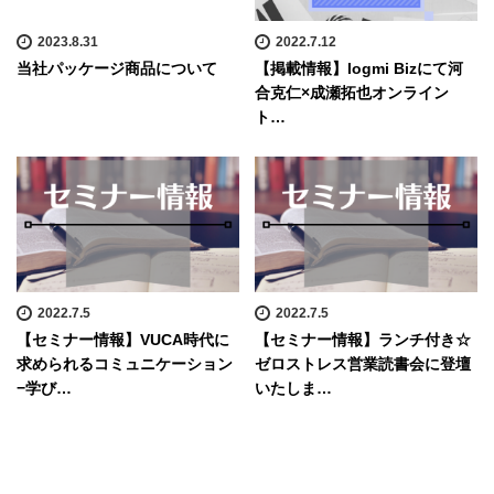
2023.8.31
2022.7.12
当社パッケージ商品について
【掲載情報】logmi Bizにて河
合克仁×成瀬拓也オンライン
ト…
2022.7.5
2022.7.5
【セミナー情報】VUCA時代に
【セミナー情報】ランチ付き☆
求められるコミュニケーション
ゼロストレス営業読書会に登壇
−学び…
いたしま…