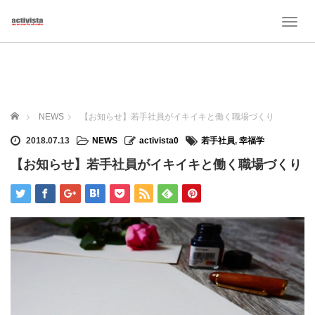
T
o
g
g
l
e
n
ホーム
NEWS
【お知らせ】若手社員がイキイキと働く職場づくり
a
v
2018.07.13
NEWS
activista0
若手社員
,
幸福学
i
【お知らせ】若手社員がイキイキと働く職場づくり
g
a
t
i
o
n