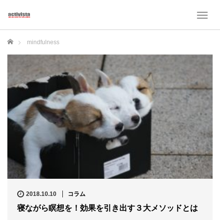
T
o
g
ホーム
mindfulness
g
l
e
n
a
v
i
g
a
t
i
o
n
2018.10.10
コラム
寝ながら瞑想を！効果を引き出す３大メソッドとは