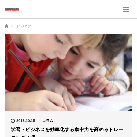
T
o
g
ホーム
ビジネス
g
l
e
n
a
v
i
g
a
t
i
o
n
2018.10.15
コラム
学習・ビジネスを効率化する集中力を高めるトレー