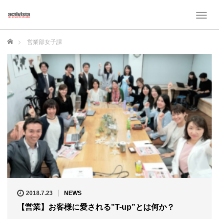
T
o
g
ホーム
営業部女子課
g
l
e
n
a
v
i
g
a
t
i
o
n
2018.7.23
NEWS
【営業】お客様に愛される”T-up”とは何か？