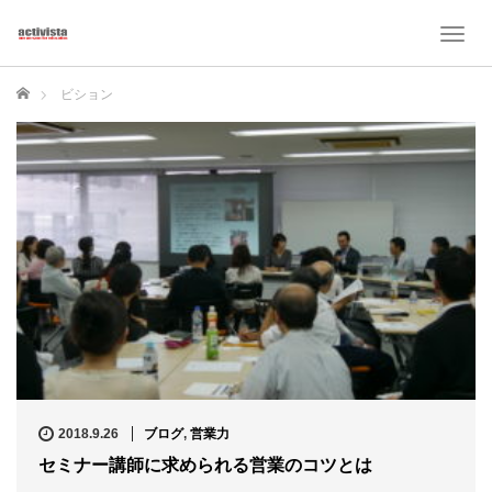
T
o
g
ホーム
ビション
g
l
e
n
a
v
i
g
a
t
i
o
n
2018.9.26
ブログ
,
営業力
セミナー講師に求められる営業のコツとは