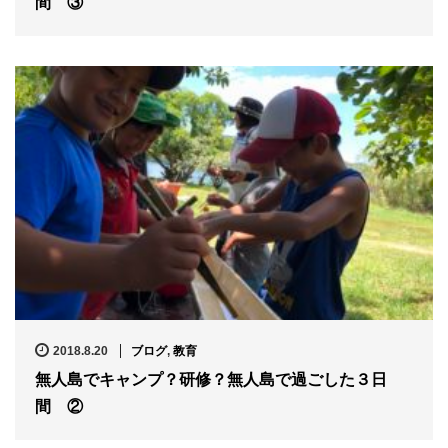
間 ③
2018.8.20
ブログ
,
教育
無人島でキャンプ？研修？無人島で過ごした３日
間 ②