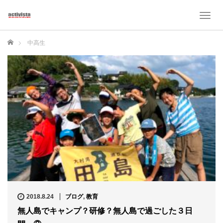
T
o
g
ホーム
中高生
g
l
e
n
a
v
i
g
a
t
i
o
n
2018.8.24
ブログ
,
教育
無人島でキャンプ？研修？無人島で過ごした３日