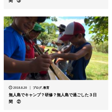
間 ③
2018.8.20
ブログ
,
教育
無人島でキャンプ？研修？無人島で過ごした３日
間 ②