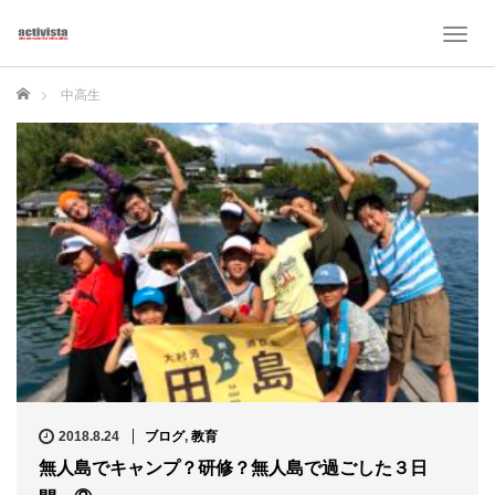
T
o
g
ホーム
中高生
g
l
e
n
a
v
i
g
a
t
i
o
n
2018.8.24
ブログ
,
教育
無人島でキャンプ？研修？無人島で過ごした３日