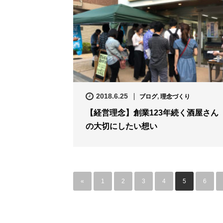
2018.6.25
ブログ
,
理念づくり
【経営理念】創業123年続く酒屋さん
の大切にしたい想い
«
1
2
3
4
5
6