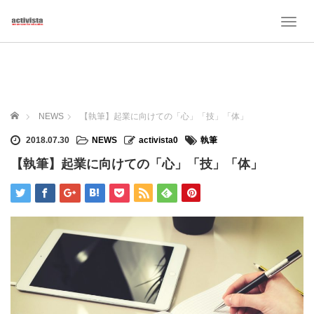
T
o
g
g
l
e
n
ホーム
NEWS
【執筆】起業に向けての「心」「技」「体」
a
v
2018.07.30
NEWS
activista0
執筆
i
【執筆】起業に向けての「心」「技」「体」
g
a
t
i
o
n