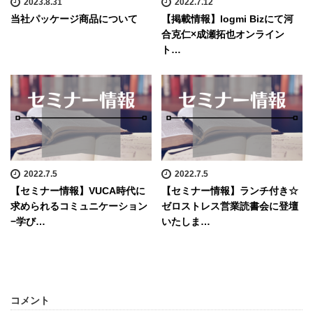
2023.8.31
2022.7.12
当社パッケージ商品について
【掲載情報】logmi Bizにて河
合克仁×成瀬拓也オンライン
ト…
2022.7.5
2022.7.5
【セミナー情報】VUCA時代に
【セミナー情報】ランチ付き☆
求められるコミュニケーション
ゼロストレス営業読書会に登壇
−学び…
いたしま…
コメント