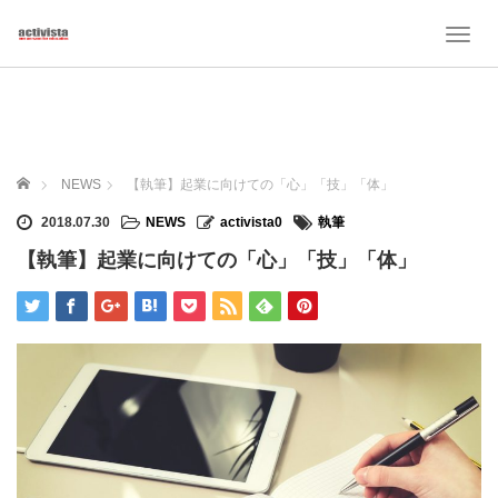
T
o
g
g
l
e
n
ホーム
NEWS
【執筆】起業に向けての「心」「技」「体」
a
v
2018.07.30
NEWS
activista0
執筆
i
【執筆】起業に向けての「心」「技」「体」
g
a
t
i
o
n