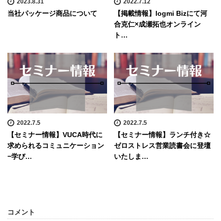
2023.8.31
2022.7.12
当社パッケージ商品について
【掲載情報】logmi Bizにて河
合克仁×成瀬拓也オンライン
ト…
2022.7.5
2022.7.5
【セミナー情報】VUCA時代に
【セミナー情報】ランチ付き☆
求められるコミュニケーション
ゼロストレス営業読書会に登壇
−学び…
いたしま…
コメント