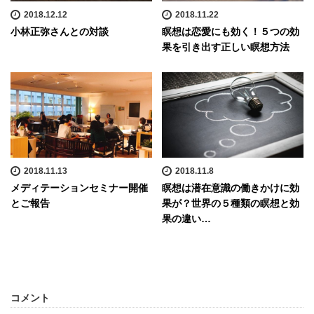
2018.12.12
2018.11.22
小林正弥さんとの対談
瞑想は恋愛にも効く！５つの効
果を引き出す正しい瞑想方法
2018.11.13
2018.11.8
メディテーションセミナー開催
瞑想は潜在意識の働きかけに効
とご報告
果が？世界の５種類の瞑想と効
果の違い…
コメント