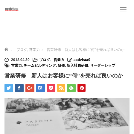
T
o
g
g
l
e
n
ホーム
ブログ
,
営業力
営業研修 新人はお客様に”何”を売れば良いのか
a
v
2018.04.30
ブログ
、
営業力
activista0
i
営業力
,
チームビルディング
,
研修
,
新入社員研修
,
リーダーシップ
g
営業研修 新人はお客様に”何”を売れば良いのか
a
t
i
o
n