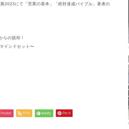
O営業展2023にて「営業の基本」「絶対達成バイブル」著者の
からの脱却！
マインドセット〜
Pocket
RSS
feedly
Pin it